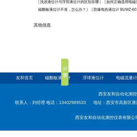
[
浅述液位计与浮筒液位计的区别在哪
]
[
如何正确选用电磁
磁翻板液位计不准，怎么办？
]
[
防爆电热液位计 BUWZ-60
其他信息
友和首页
磁翻板液位计
浮球液位计
电磁流量
西安友和自动化测控
联系人：刘经理 电话：13402989533 地址：西安市高新区唐延路3
西安友和自动化测控仪表有限公