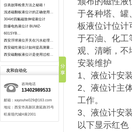
颁布的磁性液位
仪表故障检查方法之秘籍！
于各种塔、罐
浅述磁翻板液位计的正确使用…
304衬四氟磁致伸缩液位计
板液位计位计
防爆电热液位计 BUWZ-
601SYB…
于石油、化工
西安浮球液位开关在污水处理…
西安磁性液位计如何提高测量…
观、清晰，不
西安磁翻板液位计是使用过程…
安装维护
友和自动化
1、液位计安
咨询电话
2、液位计主
13402989533
工作。
邮箱：xayouhe029@163.com
地址：西安市高新区唐延路35号
3、液位计安
旺座现代城H座2001
以下显示红色