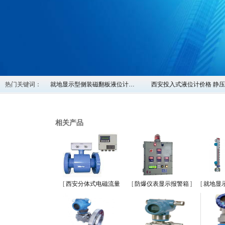
热门关键词：
就地显示型侧装磁翻板液位计…
西安投入式液位计价格 静
相关产品
[
西安分体式电磁流量
[
防爆仪表显示报警箱
]
[
就地显
计
]
板液位计