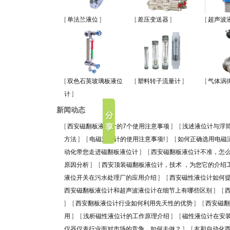
[
单法兰液位
]
[
差压变送器
]
[
超声波
[
双色石英玻璃板液位
[
塑料转子流量计
]
[
气体涡
计
]
新闻动态
[
西安磁翻板液位计的7个使用注意事项
]
[
浅述液位计与浮
方法
]
[
电磁流量计的使用注意事项!
]
[
如何正确选用电磁
动化带您走进磁翻板液位计
]
[
西安磁翻板液位计不准，怎
原因分析
]
[
西安顶装磁翻板液位计，技术 ，为您它的介绍
液位开关在污水处理厂的应用介绍
]
[
西安磁性液位计如何
西安磁翻板液位计和超声波液位计在细节上有哪些区别
]
[
]
[
西安翻板液位计行业如何利用先天性的优势
]
[
西安磁翻
用
]
[
浅析磁性液位计的工作原理介绍
]
[
磁性液位计在安
仪器仪表行业面对市场的竞争，如何去做？
]
[
友和自动化