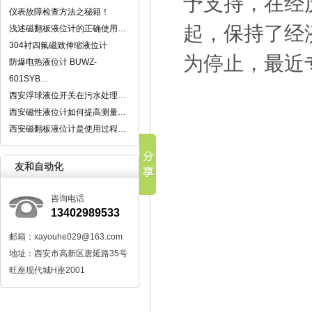
予支持，在经
仪表故障检查方法之秘籍！
起，保持了经
浅述磁翻板液位计的正确使用…
304衬四氟磁致伸缩液位计
为停止，最近
防爆电热液位计 BUWZ-
601SYB…
西安浮球液位开关在污水处理…
西安磁性液位计如何提高测量…
西安磁翻板液位计是使用过程…
友和自动化
咨询电话
13402989533
邮箱：xayouhe029@163.com
地址：西安市高新区唐延路35号
旺座现代城H座2001