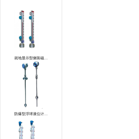
就地显示型侧装磁…
防爆型浮球液位计…