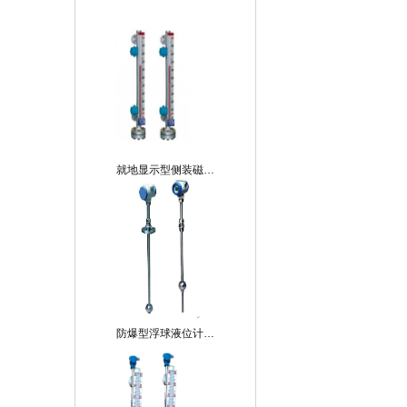
就地显示型侧装磁…
防爆型浮球液位计…