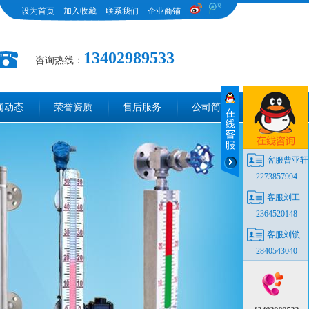
设为首页
加入收藏
联系我们
企业商铺
13402989533
咨询热线：
闻动态
荣誉资质
售后服务
公司简介
客服曹亚轩
2273857994
客服刘工
2364520148
客服刘锁
2840543040