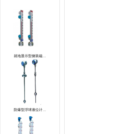
就地显示型侧装磁…
防爆型浮球液位计…