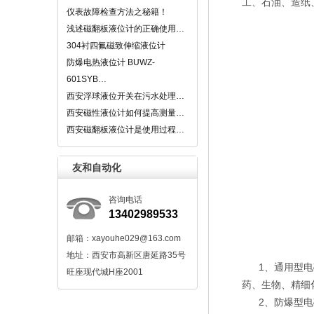
工、石油、造纸
仪表故障检查方法之秘籍！
浅述磁翻板液位计的正确使用…
304衬四氟磁致伸缩液位计
防爆电热液位计 BUWZ-
601SYB…
西安浮球液位开关在污水处理…
西安磁性液位计如何提高测量…
西安磁翻板液位计是使用过程…
友和自动化
咨询电话
13402989533
邮箱：xayouhe029@163.com
地址：西安市高新区唐延路35号
1、通用型电磁
旺座现代城H座2001
药、生物、精细
2、防爆型电磁