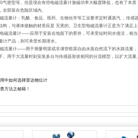
和气密型等。但是现在有些电磁流量计激磁功率大幅度降低，也有了本质 
，全部装在危险区域内。
流量计：乳酪、食品、医药、生物化学等工业要求定时通蒸汽 ，传感器
结构，与液体接触的材质应是 无害的。卫生型电磁流量计正是为了满足
磁流量计——应用于安装在地面下的窨井，可承受短时间水侵没，相当于外
流量计产品，则可承受长期潜水。
流量计——用于测量明渠或非满管暗渠自由水面自然流下的水路流量，
下。用于大流量时刻安装多台与传感器形状相同的分流模型，以扩大流量
用中如何选择雷达物位计
查方法之秘籍！