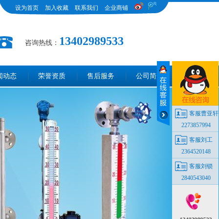
设为首页
加入收藏
联系我们
企业商铺
13402989533
咨询热线：
闻动态
荣誉资质
售后服务
公司简介
客服曹亚轩
2273857994
客服刘工
2364520148
客服刘锁
2840543040