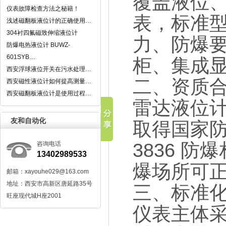
覆盖液位
仪表故障检查方法之秘籍！
表，标准
浅述磁翻板液位计的正确使用…
304衬四氟磁致伸缩液位计
力、防爆
防爆电热液位计 BUWZ-
601SYB…
柜、集成
西安浮球液位开关在污水处理…
二、资质
西安磁性液位计如何提高测量…
西安磁翻板液位计是使用过程…
雷达液位
友和自动化
取得国家防
3836 
咨询电话
13402989533
爆场所可
邮箱：xayouhe029@163.com
地址：西安市高新区唐延路35号
三、标准
旺座现代城H座2001
仪表主体